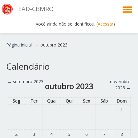
EAD-CBMRO
Você ainda não se identificou. (
Acessar
)
Português - Brasil ‎(pt_br)‎
Página inicial
→
outubro 2023
Calendário
←
setembro 2023
novembro
outubro 2023
2023
→
Seg
Ter
Qua
Qui
Sex
Sáb
Dom
1
2
3
4
5
6
7
8