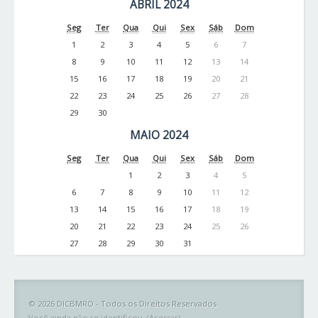
ABRIL 2024
Seg
Ter
Qua
Qui
Sex
Sáb
Dom
1
2
3
4
5
6
7
8
9
10
11
12
13
14
15
16
17
18
19
20
21
22
23
24
25
26
27
28
29
30
MAIO 2024
Seg
Ter
Qua
Qui
Sex
Sáb
Dom
1
2
3
4
5
6
7
8
9
10
11
12
13
14
15
16
17
18
19
20
21
22
23
24
25
26
27
28
29
30
31
© 2026 DICBMRO - Todos os Direitos Reservados
Você ainda não se identificou. (
Acessar
)