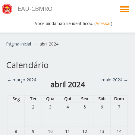
EAD-CBMRO
Você ainda não se identificou. (
Acessar
)
Português - Brasil ‎(pt_br)‎
Página inicial
→
abril 2024
Calendário
←
março 2024
maio 2024
→
abril 2024
Seg
Ter
Qua
Qui
Sex
Sáb
Dom
1
2
3
4
5
6
7
8
9
10
11
12
13
14